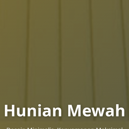
stasi Properti Te
Hunian Mewah
an, Lokasi Premium, dan Menguntungkan unt